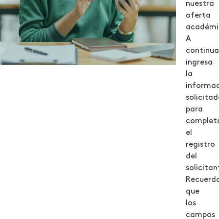
nuestra
que
oferta
tra
académi
A
continua
ingresa
la
informa
solicita
para
complet
el
registro
del
solicitan
Recuerd
que
los
campos