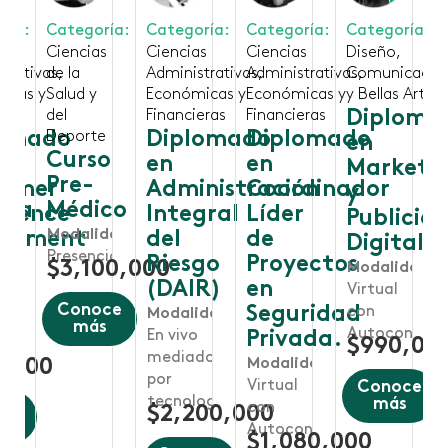
Categoría:
ría:
Categoría:
Categoría:
Categoría:
Ciencias
s
Ciencias
Ciencias
Diseño,
Administrativas,
trativas,
de la
Administrativas,
Comunicació
Económicas y
icas y
Salud y
Económicas y
y Bellas Artes
Financieras
eras
del
Financieras
Diploma
Diplomado
lomado
Deporte
Diplomado
en
Curso
en
en
Marketi
Pre-
Coordinador
tumer
Administración
y
fía
Médico
Líder
rience
Integral
Publicid
Modalidad:
de
agment
del
Digital
Presencial
Proyectos
M)
Riesgo
$3,100,000
Modalidad:
en
(DAIR)
dad:
Virtual
Conoce
Seguridad
con
Modalidad:
más
Autoconteni
En vivo
Privada.
$990,00
ontenido
mediado
Modalidad:
,000
por
Virtual
Conoce
tecnología
más
con
oce
$2,200,000
s
Autocontenido
$1,080,000