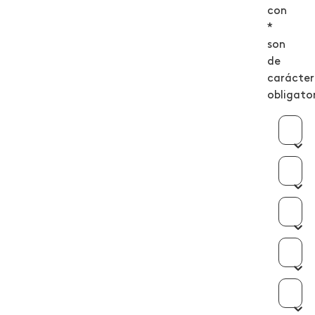
con
*
son
de
carácter
obligato
Área
Nive
Mod
Sed
Pro