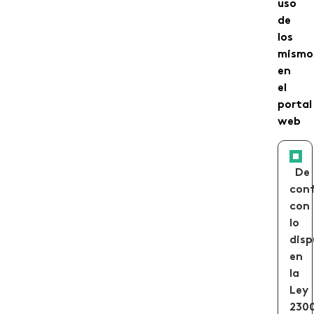
uso
de
los
mismo
en
el
portal
web
De
con
con
lo
disp
en
la
Ley
230