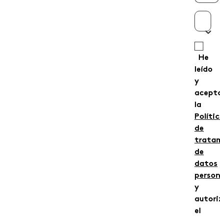
Esco
He
leído
y
acept
la
Políti
de
trata
de
datos
person
y
autori
el