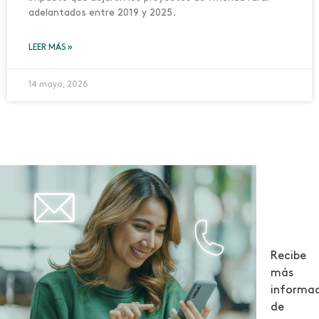
adelantados entre 2019 y 2025.
LEER MÁS »
14 mayo, 2026
¡Sé
par
de
Recibe
la
más
informa
gen
de