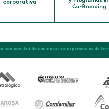
y Programas e
corporativa
Co-Branding
El
aval de contenidos
respalda
iagnóstico
académicamente los programas c
efinición propuesta de valor UC
por personas naturales o jurídicas 
e han construido con nosotros experiencias de fo
iseño de modelo de formación
propósito de acreditar su calidad y
efinición herramientas
pertinencia.
ecnológicas
El
co-branding
implica la colabo
efinición estrategias de
entre Areandina y una o varias em
omunicación
para ofrecer, comercializar y certif
rueba Piloto
acuerdo con las decisiones tomada
las partes involucradas.