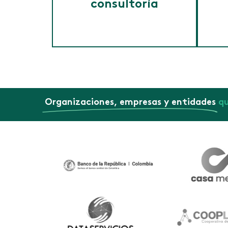
consultoría
Creamos soluciones con las
D
empresas, dando respuesta a
D
Organizaciones, empresas y entidades
qu
las necesidades detectadas al
D
interior de la organización,
D
encaminadas a potenciar y
t
mejorar sus prácticas para
D
alcanzar la sostenibilidad y
c
competitividad de la
P
organización.