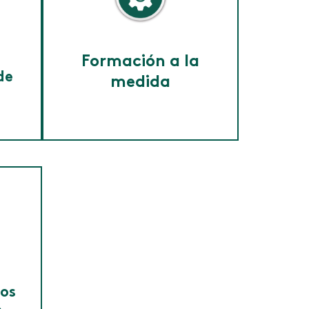
Formación a la
de
medida
-
a la
Para potenciar el talento de
,
tu equipo. Diseñamos
s,
programas adaptados a los
S
retos y objetivos de tu
organización, impulsando su
ales
crecimiento y
competitividad.
os