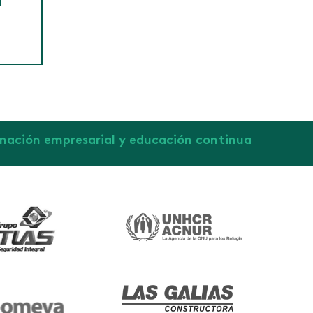
n
reados
con el
rmación empresarial y educación continua
ración
presas
icar, de
s por