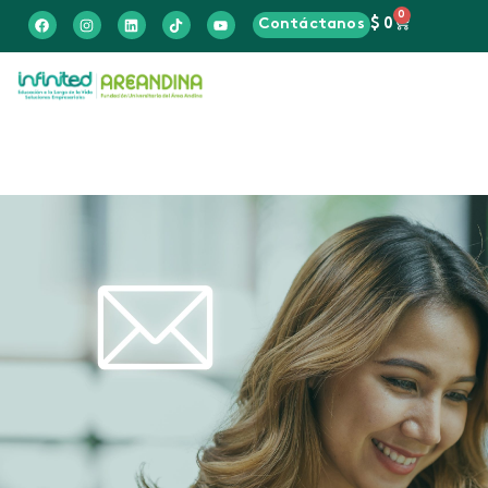
0
Contáctanos
$
0