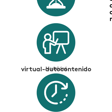
virtual-autocontenido
Modalidad