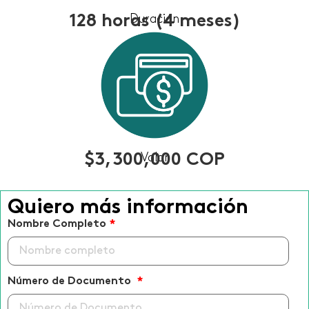
128 horas (4 meses)
Duración
$3,300,000 COP
Valor
Quiero más información
Nombre Completo
*
Número de Documento
*